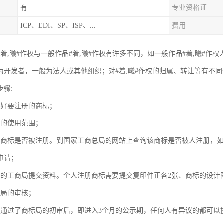
有
专业资格证
ICP、EDI、SP、ISP、...
费用
着,曦#作权与一般作品#着,曦#作权有许多不同，如一般作品#着,曦#作
为开发者，一般为法人或其他组织；对#着,曦#作权的归属、转让等有不
步骤:
计好要注册的商标；
标的使用范围；
询商标是否被注册。到国家工商总局的网站上查询该商标是否被人注册，
申请；
地的工商局提交资料。个人注册商标需要提交复印件正各2张、商标的设计
标局的审核；
：通过了商标局的初审后，即进入3个月的公示期，任何人有异议的都可以