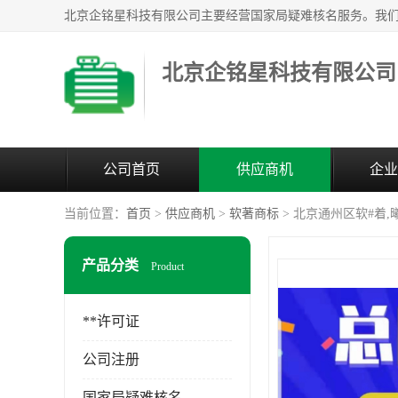
北京企铭星科技有限公司
公司首页
供应商机
企业
当前位置：
首页
>
供应商机
>
软著商标
> 北京通州区软#着,
产品分类
Product
**许可证
公司注册
国家局疑难核名