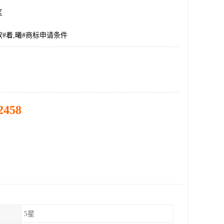
区
#着,曦#商标申请条件
2458
5星