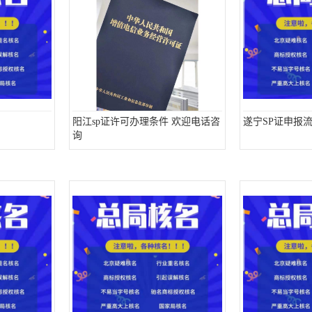
阳江sp证许可办理条件 欢迎电话咨
遂宁SP证申报
询