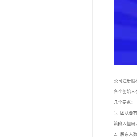
公司注册股
各个创始人
几个要点：
1、团队要
策陷入僵局
2、股东人