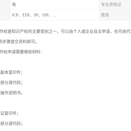
有
专业资格证
ICP、EDI、SP、ISP、...
费用
曦#作权是知识产权的主要类别之一，可以由个人或企业自主申请，也可由代
照步骤提交资料即可。
#作权申请需要哪些材料：
照副本复印件；
件部分源代码；
件操作说明书。
份证复印件；
件部分源代码；