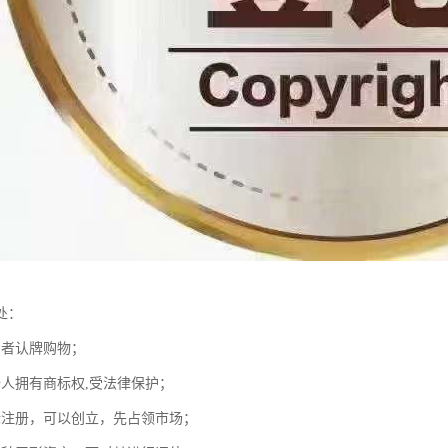
处：
费者认牌购物；
册人拥有商标权,受法律保护；
标注册，可以创立，先占领市场；