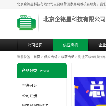
北京企铭星科技有限公司
公司首页
供应商机
企业
当前位置：
首页
>
供应商机
>
软著商标
> 海淀区软#着,曦
产品分类
Product
**许可证
公司注册
国家局疑难核名