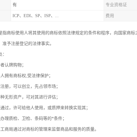
有
专业资格证
ICP、EDI、SP、ISP、...
费用
是指商标使用人将其使用的商标依照法律规定的条件和程序，向国家商标
，准予注册登记的法律事实。
处：
费者认牌购物；
册人拥有商标权,受法律保护；
标注册，可以创立，先占领市场；
一种无形资产，可对其进行评估；
以通过，许可给他人使用，或质押来转换实现其；
是办理质检、卫检、条码等的*条件；
级工商局通过对商标的管理来监督商品和服务的质量。