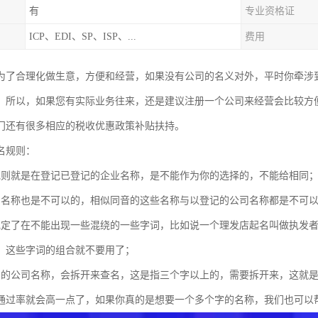
有
专业资格证
ICP、EDI、SP、ISP、...
费用
为了合理化做生意，方便和经营，如果没有公司的名义对外，平时你牵涉
，所以，如果您有实际业务往来，还是建议注册一个公司来经营会比较方
门还有很多相应的税收优惠政策补贴扶持。
名规则：
规则就是在登记已登记的企业名称，是不能作为你的选择的，不能给相同
的名称也是不可以的，相似同音的这些名称与以登记的公司名称都是不可
规定了在不能出现一些混绕的一些字词，比如说一个理发店起名叫做执发
，这些字词的组合就不要用了；
号的公司名称，会拆开来查名，这是指三个字以上的，需要拆开来，这就
通过率就会高一点了，如果你真的是想要一个多个字的名称，我们也可以