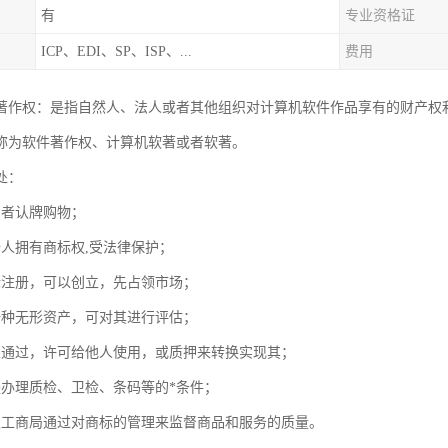
有
专业资格证
ICP、EDI、SP、ISP、...
费用
著作权：是指自然人、法人或者其他组织对计算机软件作品享有的财产权
称为软件著作权、计算机软著或者软著。
处：
费者认牌购物；
册人拥有商标权,受法律保护；
标注册，可以创立，先占领市场；
一种无形资产，可对其进行评估；
以通过，许可给他人使用，或质押来转换实现其；
是办理质检、卫检、条码等的*条件；
级工商局通过对商标的管理来监督商品和服务的质量。