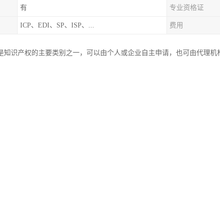
有
专业资格证
ICP、EDI、SP、ISP、...
费用
是知识产权的主要类别之一，可以由个人或企业自主申请，也可由代理机
资料即可。
处：
费者认牌购物；
册人拥有商标权,受法律保护；
标注册，可以创立，先占领市场；
一种无形资产，可对其进行评估；
以通过，许可给他人使用，或质押来转换实现其；
是办理质检、卫检、条码等的*条件；
级工商局通过对商标的管理来监督商品和服务的质量。