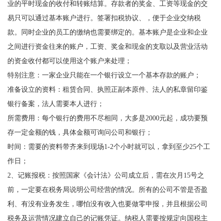
业的平时现金的收付和转账结算。存款者的奖金、工资等现金的交
易只可以通过基本账户进行。签署扣税协议、，便于企业交纳税
款。同时企业的员工的缴纳也需要绑定的。基本账户是企业和企业
之间进行资金往来的账户，工资、奖金和现金的支取以及营业活动
的资金收付都可以使用这个账户来处理；
特别注意：一家企业只能在一个银行设立一个基本存款的账户；
准备设立的资料：租赁合同、执照正副本原件、法人的私章留印鉴
银行备案，法人需要本人进行；
所需费用：每个银行的费用不尽相同，大多是2000元起，成功要预
存一定金额的钱，具体金额可询问公司和银行；
时间：需要的资料带齐来到现场1-2个小时就可以，拿到至少25个工
作日；
2、记账报税：按照国家《会计法》公司成立后，需在次月15号之
前，一定要在税务局说明公司经营的情况。所有的公司不管是否盈
利、有没有业务发生，哪怕没有收入也要做零申报，并且根据公司
税务及运营情况建立自己的记账凭证。纳税人需要按规定向国税主