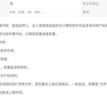
有
专业资格证
ICP、EDI、SP、ISP、...
费用
著作权：是指自然人、法人或者其他组织对计算机软件作品享有的财产权
称为软件著作权、计算机软著或者软著。
作用：
有宣传作用；
易增值；
议，软著是说明材料；
知识产权材料；
上架应用商店的*资质文件，现在要向上架应用商店，一般来说，软著是*文
会耽误上架时间。