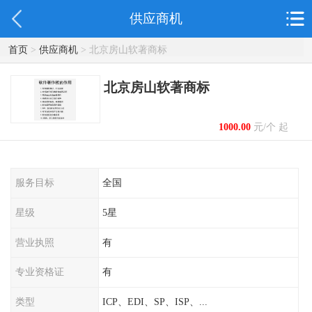
供应商机
首页
>
供应商机
> 北京房山软著商标
北京房山软著商标
1000.00
元/个 起
服务目标
全国
星级
5星
营业执照
有
专业资格证
有
类型
ICP、EDI、SP、ISP、...