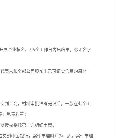
开展企业核名。3-5个工作日内出结果，假如名字
定代表人和全部公司股东出示可证实信息的原材
；
递交到工商，材料审批准确无误后，一般在七个工
章、私章和章；
可以授权委托第三方组织申请；
递交到中国银行，案件审理时间为一周。案件审理