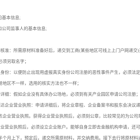
的基本信息;
和公司监事人的基本信息;
；
称核准：所需原材料准备好后，递交到工商(某些地区可线上上门户网递交)
必须另取名字；
实身份：以便防止出现用虚报真实身份公司注册的恶性事件产生，必须法
册地区不一样，选用的核实方法也不一样；
册详细：假如企业没有具体办公场地，必须到有关产业园区申请公司注册
下达企业营业执照：申请详细后，将企业章程、企业备案书和股东会决议
达企业营业执照。获得企业营业执照后，必须刻公章，比较常见的为公司
企业营业执照后，必须设立企业账户。能够自身立即去金融机构申请，还
半个月上下，预定后，递交所需原材料，并交纳费用。接下去行将原材料