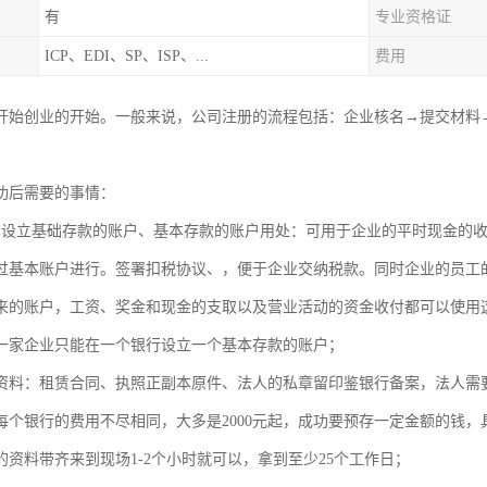
有
专业资格证
ICP、EDI、SP、ISP、...
费用
开始创业的开始。一般来说，公司注册的流程包括：企业核名→提交材料
成功后需要的事情：
中设立基础存款的账户、基本存款的账户用处：可用于企业的平时现金的
过基本账户进行。签署扣税协议、，便于企业交纳税款。同时企业的员工
来的账户，工资、奖金和现金的支取以及营业活动的资金收付都可以使
一家企业只能在一个银行设立一个基本存款的账户；
资料：租赁合同、执照正副本原件、法人的私章留印鉴银行备案，法
每个银行的费用不尽相同，大多是2000元起，成功要预存一定金额的钱
的资料带齐来到现场1-2个小时就可以，拿到至少25个工作日；