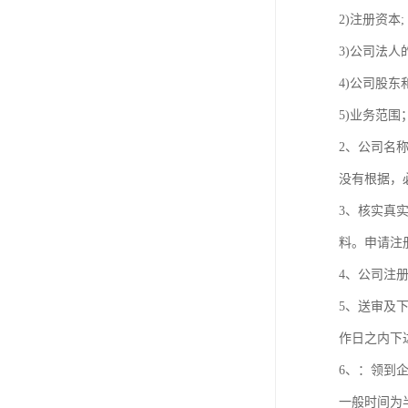
2)注册资本;
3)公司法人
4)公司股东
5)业务范围
2、公司名
没有根据，
3、核实真
料。申请注
4、公司注
5、送审及
作日之内下
6、：领到
一般时间为