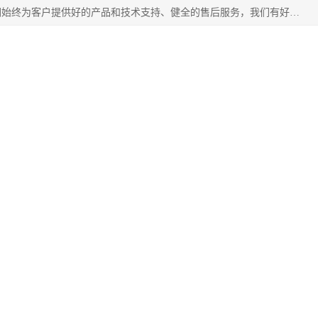
北京企铭星科技有限公司主要经营国家局疑难核名服务。我们始终为客户提供好的产品和技术支持、健全的售后服务，我们有好的产品和专业的销售和技术团队，我公司属于北京企业管理及投资咨询黄页行业，如果您对我公司的产品服务有兴趣，期待您在线留言或者来电咨询。