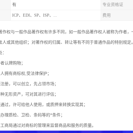
有
专业资格证
ICP、EDI、SP、ISP、...
费用
著作权与一般作品著作权有许多不同，如一般作品著作权人被称为作者，
法人或其他组织；对著作权的归属、转让等有不同于普通作品的特别规定
处：
费者认牌购物；
册人拥有商标权,受法律保护；
标注册，可以创立，先占领市场；
一种无形资产，可对其进行评估；
以通过，许可给他人使用，或质押来转换实现其；
是办理质检、卫检、条码等的*条件；
级工商局通过对商标的管理来监督商品和服务的质量。