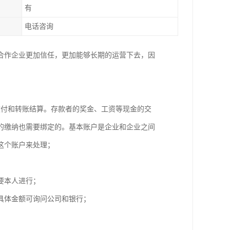
有
电话咨询
合作企业更加信任，更加能够长期的运营下去，因
收付和转账结算。存款者的奖金、工资等现金的交
的缴纳也需要绑定的。基本账户是企业和企业之间
用这个账户来处理；
人需要本人进行；
，具体金额可询问公司和银行；