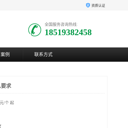
资质认证
全国服务咨询热线:
18519382458
户案例
联系方式
么要求
元/个 起
区