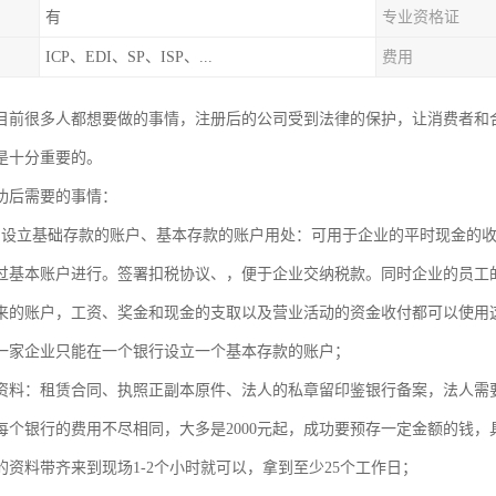
有
专业资格证
ICP、EDI、SP、ISP、...
费用
目前很多人都想要做的事情，注册后的公司受到法律的保护，让消费者和
是十分重要的。
成功后需要的事情：
中设立基础存款的账户、基本存款的账户用处：可用于企业的平时现金的
过基本账户进行。签署扣税协议、，便于企业交纳税款。同时企业的员工
来的账户，工资、奖金和现金的支取以及营业活动的资金收付都可以使
一家企业只能在一个银行设立一个基本存款的账户；
资料：租赁合同、执照正副本原件、法人的私章留印鉴银行备案，法
每个银行的费用不尽相同，大多是2000元起，成功要预存一定金额的钱
的资料带齐来到现场1-2个小时就可以，拿到至少25个工作日；