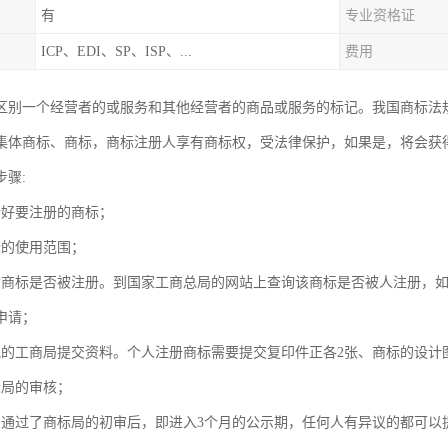
有
专业资格证
ICP、EDI、SP、ISP、...
费用
区别一个经营者的或服务和其他经营者的商品或服务的标记。我国商标法
集体商标、商标，商标注册人享有商标权，受法律保护，如果是，将会获
步骤:
计好要注册的商标；
标的使用范围；
询商标是否被注册。到国家工商总局的网站上查询该商标是否被人注册，
申请；
地的工商局提交资料。个人注册商标需要提交复印件正各2张、商标的设计
标局的审核；
：通过了商标局的初审后，即进入3个月的公示期，任何人有异议的都可以