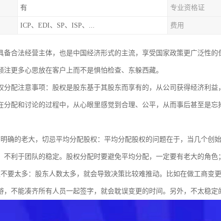
有
专业资格证
ICP、EDI、SP、ISP、...
费用
具备合法经营主体，也是中国经济形式的主流，享受国家政策更广泛性的
倾注更多心思放在客户上而不是惧怕检查、东躲西藏。
权分配注意事项：股权是股东基于其股东而享有的，从公司获得经济利益
在分配和讨论的过程中，从心眼里感觉到合理、公平，从而事后甚至是忘
有明确的老大，切忌平均分配股权：平均分配股权的问题在于，当几个创
，不利于团队的稳定。股权分配时要避免平均分配，一定要有老大的角色
数不要太多：股东人数太多，就会导致决策比较难推动。比如在做工商变
游，不能凑齐所有人员一起签字，就会耽误变更的时间。另外，不太稳定