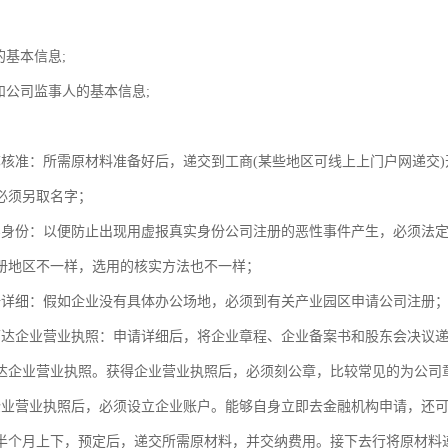
的基本信息;
和公司监事人的基本信息;
；
称核准：所需原材料准备好后，递交到工商(某些地区可线上上门户网递交)
必须另取名字；
实身份：以便防止出现用虚报真实身份公司注册的恶性事件产生，必须法
册地区不一样，选用的核实方法也不一样；
册详细：假如企业没有具体办公场地，必须到有关产业园区申请公司注册
下达企业营业执照：申请详细后，将企业章程、企业备案书和股东会决议
达企业营业执照。获得企业营业执照后，必须刻公章，比较常见的为公司
企业营业执照后，必须设立企业账户。能够自身立即去金融机构申请，还
半个月上下，预定后，递交所需原材料，并交纳费用。接下去行将原材料