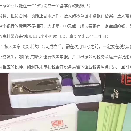
一家企业只能在一个银行设立一个基本存款的账户；
资料：租赁合同、执照正副本原件、法人的私章留印鉴银行备案，法
每个银行的费用不尽相同，大多是2000元起，成功要预存一定金额的钱
的资料带齐来到现场1-2个小时就可以，拿到至少25个工作日；
税：按照国家《会计法》公司成立后，需在次月15号之前，一定要在税务
业务发生，哪怕没有收入也要做零申报，并且根据公司税务及运营情况建
纳相应的税种。如逾期未申报税会在税务局留下企业税务污点记录，且可