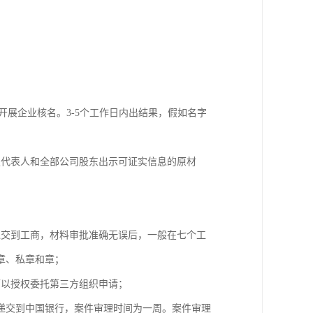
开展企业核名。3-5个工作日内出结果，假如名字
定代表人和全部公司股东出示可证实信息的原材
；
递交到工商，材料审批准确无误后，一般在七个工
章、私章和章；
可以授权委托第三方组织申请；
递交到中国银行，案件审理时间为一周。案件审理