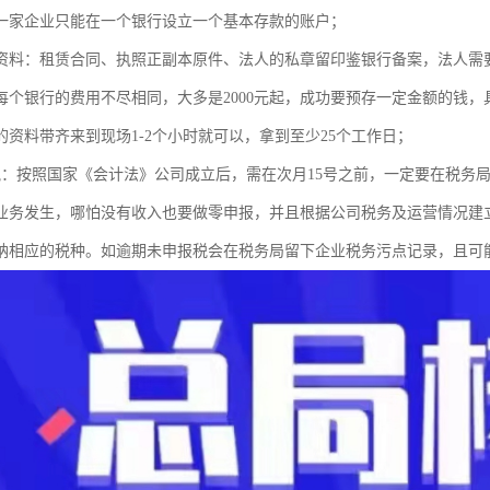
一家企业只能在一个银行设立一个基本存款的账户；
资料：租赁合同、执照正副本原件、法人的私章留印鉴银行备案，法
每个银行的费用不尽相同，大多是2000元起，成功要预存一定金额的钱
的资料带齐来到现场1-2个小时就可以，拿到至少25个工作日；
税：按照国家《会计法》公司成立后，需在次月15号之前，一定要在税务
业务发生，哪怕没有收入也要做零申报，并且根据公司税务及运营情况建
纳相应的税种。如逾期未申报税会在税务局留下企业税务污点记录，且可