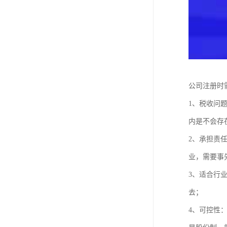
公司注册时
1、税收问
内是不会存
2、承担责
业，需要事
3、适合行
去；
4、可控性