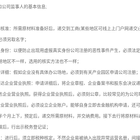
和公司监事人的基本信息;
；
称核准：所需原材料准备好后，递交到工商(某些地区可线上上门户网递交)
必须另取名字；
实身份：以便防止出现用虚报真实身份公司注册的恶性事件产生，必须法
册地区不一样，选用的核实方法也不一样；
册详细：假如企业没有具体办公场地，必须到有关产业园区申请公司注册
下达企业营业执照：申请详细后，将企业章程、企业备案书和股东会决议
达企业营业执照。获得企业营业执照后，必须刻公章，比较常见的为公司
企业营业执照后，必须设立企业账户。能够自身立即去金融机构申请，还
半个月上下，预定后，递交所需原材料，并交纳费用。接下去行将原材料
误后，行出示税务登记证；
定：进行后，须立即税种核定，不然企业易被纳入出现异常运营名册，间