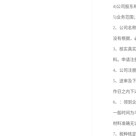
4)公司股东
5)业务范围
2、公司名
没有根据，
3、核实真
料。申请注
4、公司注
5、送审及
作日之内下
6、：领到
一般时间为
材料准确无
7、税种核