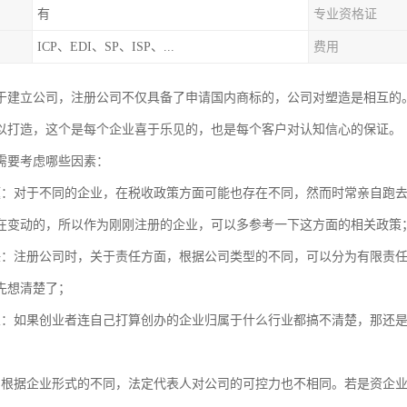
有
专业资格证
ICP、EDI、SP、ISP、...
费用
于建立公司，注册公司不仅具备了申请国内商标的，公司对塑造是相互的
以打造，这个是每个企业喜于乐见的，也是每个客户对认知信心的保证。
需要考虑哪些因素：
题：对于不同的企业，在税收政策方面可能也存在不同，然而时常亲自跑
在变动的，所以作为刚刚注册的企业，可以多参考一下这方面的相关政策
任：注册公司时，关于责任方面，根据公司类型的不同，可以分为有限责
先想清楚了；
业：如果创业者连自己打算创办的企业归属于什么行业都搞不清楚，那还
：根据企业形式的不同，法定代表人对公司的可控力也不相同。若是资企