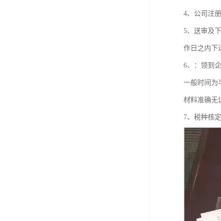
4、公司注
5、送审及
作日之内下
6、：领到
一般时间为
材料准确无
7、税种核