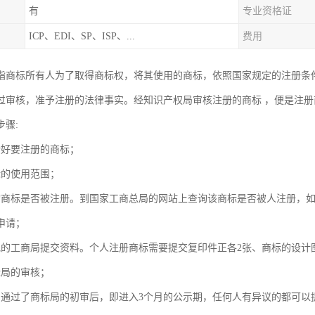
有
专业资格证
ICP、EDI、SP、ISP、...
费用
指商标所有人为了取得商标权，将其使用的商标，依照国家规定的注册条
过审核，准予注册的法律事实。经知识产权局审核注册的商标 ，便是注册
步骤:
计好要注册的商标；
标的使用范围；
询商标是否被注册。到国家工商总局的网站上查询该商标是否被人注册，
申请；
地的工商局提交资料。个人注册商标需要提交复印件正各2张、商标的设计
标局的审核；
：通过了商标局的初审后，即进入3个月的公示期，任何人有异议的都可以