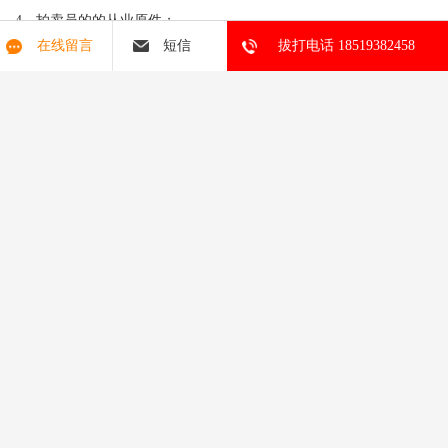
4、拍卖员的的从业原件；
在线留言
短信
拔打电话 18519382458
5、公司法人以及股东的原件；
6、法人简历和照片；
7、人名章(所有法人和股东的人名章都要)；
8、公司名称核准通知书；
9、企业法人的、座机号和邮箱号。其中如果是文物拍卖需要五个以
上的拍卖及拍卖师拍卖员。