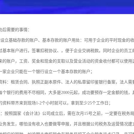
成功后需要的事情：
中设立基础存款的账户、基本存款的账户用处：可用于企业的平时现金的
过基本账户进行。签署扣税协议、，便于企业交纳税款。同时企业的员工
来的账户，工资、奖金和现金的支取以及营业活动的资金收付都可以使
一家企业只能在一个银行设立一个基本存款的账户；
资料：租赁合同、执照正副本原件、法人的私章留印鉴银行备案，法
每个银行的费用不尽相同，大多是2000元起，成功要预存一定金额的钱
的资料带齐来到现场1-2个小时就可以，拿到至少25个工作日；
税：按照国家《会计法》公司成立后，需在次月15号之前，一定要在税务
业务发生，哪怕没有收入也要做零申报，并且根据公司税务及运营情况建