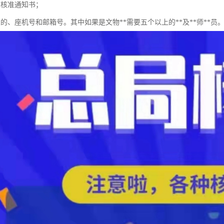
称核准通知书；
的、座机号和邮箱号。其中如果是文物**需要五个以上的**及**师**员