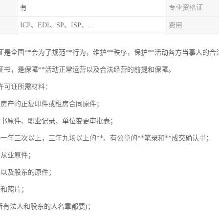
有
专业资格证
ICP、EDI、SP、ISP、...
费用
可证是全国**会为了规范**行为，维护**秩序，保护**活动各方当事人的
证书，是保障**活动正常运营以及合法经营的前提和保障。
营许可证所需材料：
在房产的正复印件或租房合同原件；
的正书原件、职业记录、单位变更审批表；
供一年三次以上，三年九场以上的**、有公章的**笔录和**成交确认书；
的从业原件；
人以及股东的原件；
历和照片；
(所有法人和股东的人名章都要)；