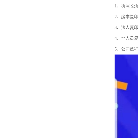
1、执照 公
2、房本复
3、法人复
4、**人员
5、公司章