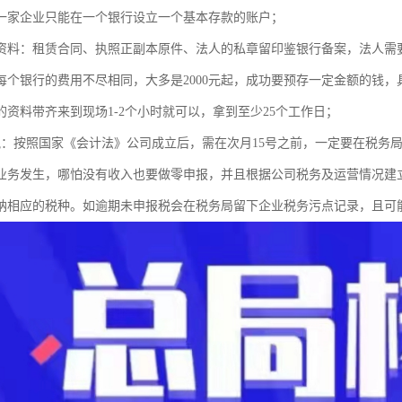
一家企业只能在一个银行设立一个基本存款的账户；
资料：租赁合同、执照正副本原件、法人的私章留印鉴银行备案，法
每个银行的费用不尽相同，大多是2000元起，成功要预存一定金额的钱
的资料带齐来到现场1-2个小时就可以，拿到至少25个工作日；
税：按照国家《会计法》公司成立后，需在次月15号之前，一定要在税务
业务发生，哪怕没有收入也要做零申报，并且根据公司税务及运营情况建
纳相应的税种。如逾期未申报税会在税务局留下企业税务污点记录，且可