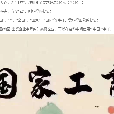
业特点，为“证券”，注册资金要求超过1亿元（含1亿）；
业特点，有“产业”，则取得的批复；
中国”、“*”、“全国”、“国家”、“国际”等字样，需取得国院的批复；
国(地区)出资企业字号的外商资企业，可以在名称中间使用“(中国)”字样。