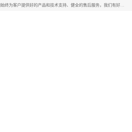
北京企铭星科技有限公司主要经营国家局疑难核名服务。我们始终为客户提供好的产品和技术支持、健全的售后服务，我们有好的产品和专业的销售和技术团队，我公司属于北京企业管理及投资咨询黄页行业，如果您对我公司的产品服务有兴趣，期待您在线留言或者来电咨询。