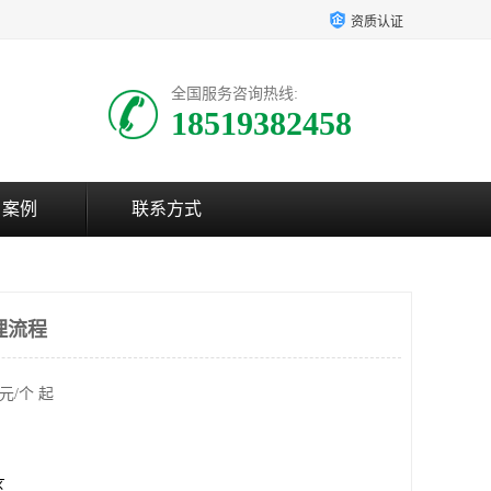
资质认证
全国服务咨询热线:
18519382458
户案例
联系方式
理流程
元/个 起
区