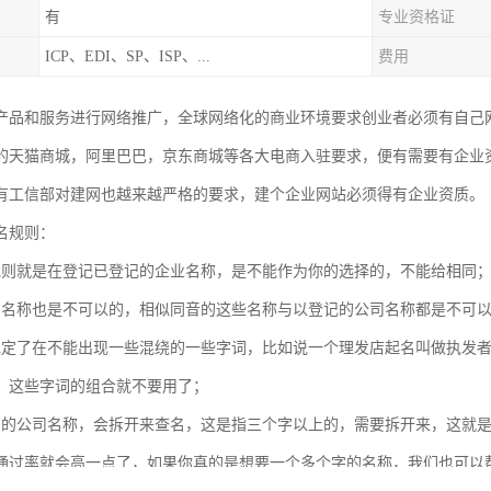
有
专业资格证
ICP、EDI、SP、ISP、...
费用
产品和服务进行网络推广，全球网络化的商业环境要求创业者必须有自己
的天猫商城，阿里巴巴，京东商城等各大电商入驻要求，便有需要有企业
有工信部对建网也越来越严格的要求，建个企业网站必须得有企业资质。
名规则：
规则就是在登记已登记的企业名称，是不能作为你的选择的，不能给相同
的名称也是不可以的，相似同音的这些名称与以登记的公司名称都是不可
规定了在不能出现一些混绕的一些字词，比如说一个理发店起名叫做执发
，这些字词的组合就不要用了；
号的公司名称，会拆开来查名，这是指三个字以上的，需要拆开来，这就
通过率就会高一点了，如果你真的是想要一个多个字的名称，我们也可以