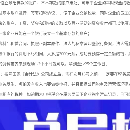
中设立基础存款的账户、基本存款的账户用处：可用于企业的平时现金的
过基本账户进行。签署扣税协议、，便于企业交纳税款。同时企业的员工
来的账户，工资、奖金和现金的支取以及营业活动的资金收付都可以使
一家企业只能在一个银行设立一个基本存款的账户；
资料：租赁合同、执照正副本原件、法人的私章留印鉴银行备案，法
每个银行的费用不尽相同，大多是2000元起，成功要预存一定金额的钱
的资料带齐来到现场1-2个小时就可以，拿到至少25个工作日；
税：按照国家《会计法》公司成立后，需在次月15号之前，一定要在税务
业务发生，哪怕没有收入也要做零申报，并且根据公司税务及运营情况建
纳相应的税种。如逾期未申报税会在税务局留下企业税务污点记录，且可