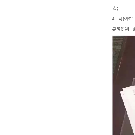
去；
4、可控性
是股份制，