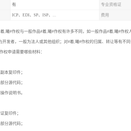
有
专业资格证
ICP、EDI、SP、ISP、...
费用
着,曦#作权与一般作品#着,曦#作权有许多不同，如一般作品#着,曦#作
为开发者，一般为法人或其他组织；对#着,曦#作权的归属、转让等有不
#作权申请需要哪些材料：
照副本复印件；
件部分源代码；
件操作说明书。
份证复印件；
件部分源代码；