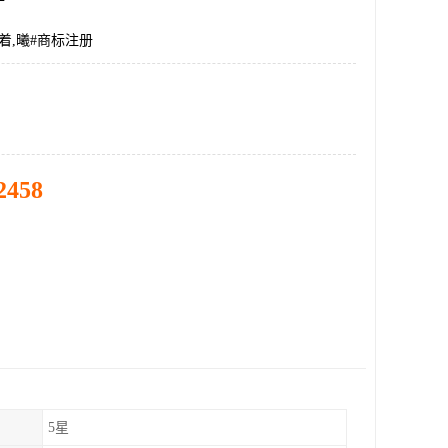
着,曦#商标注册
2458
5星