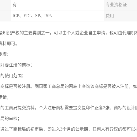
有
专业资格证
ICP、EDI、SP、ISP、...
费用
是知识产权的主要类别之一，可以由个人或企业自主申请，也可由代理机
资料即可。
步骤:
计好要注册的商标；
标的使用范围；
询商标是否被注册。到国家工商总局的网站上查询该商标是否被人注册，
申请；
地的工商局提交资料。个人注册商标需要提交复印件正各2张、商标的设计
标局的审核；
：通过了商标局的初审后，即进入3个月的公示期，任何人有异议的都可以