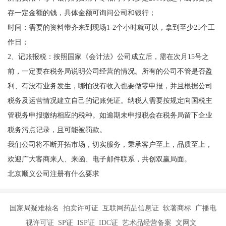
存一定金额的钱，具体金额可询问公司和银行；
时间：需要的资料带齐来到现场1-2个小时就可以，拿到至少25个工
作日；
2、记账报税：按照国家《会计法》公司成立后，需在次月15号之
前，一定要在税务局说明公司经营的情况。所有的公司不管是否盈
利、有没有业务发生，哪怕没有收入也要做零申报，并且根据公司
税务及运营情况建立自己的记账凭证。纳税人需要按规定向国税主
管税务申报缴纳相应的税种。如逾期未申报税会在税务局留下企业
税务污点记录，且可能被罚款。
我们公司将不断开拓市场，切实服务，秉承客户至上，品质至上，
欢迎广大客商来人、来函、电子邮件联系，共创双赢局面。
北京顺义公司注册有什么要求
国家局疑难核名 拍卖许可证 互联网药品信息证 软著商标 广播电
视许可证 SP证 ISP证 IDC证 艺术品经营备案 文网文